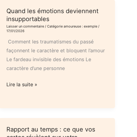
Quand les émotions deviennent
insupportables
Laisser un commentaire
/
Catégorie amoureuse : exemple
/
17/01/2026
Comment les traumatismes du passé
façonnent le caractère et bloquent l’amour
Le fardeau invisible des émotions Le
caractère d’une personne
Quand
Lire la suite »
les
émotions
deviennent
insupportables
Rapport au temps : ce que vos