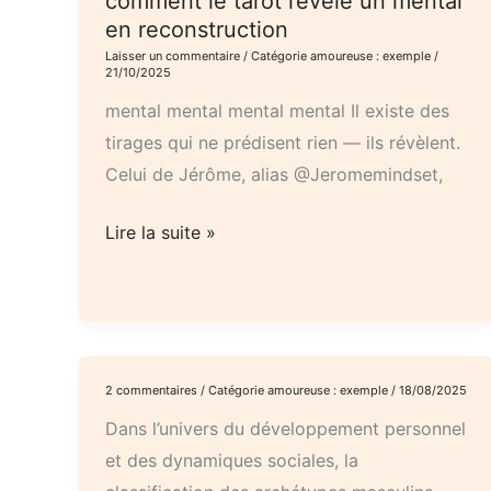
comment le tarot révèle un mental
en reconstruction
d’un
Laisser un commentaire
/
Catégorie amoureuse : exemple
/
tirage
21/10/2025
Tarot
mental mental mental mental Il existe des
Rider-
tirages qui ne prédisent rien — ils révèlent.
Waite
Celui de Jérôme, alias @Jeromemindset,
De
Lire la suite »
la
rupture
à
la
lucidité
2 commentaires
/
Catégorie amoureuse : exemple
/
18/08/2025
:
Dans l’univers du développement personnel
comment
et des dynamiques sociales, la
le