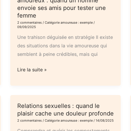
amoureux : quand un homme
envoie ses amis pour tester une
:
femme
L’impact
2 commentaires
/
Catégorie amoureuse : exemple
/
des
09/09/2025
émotions
Une trahison déguisée en stratégie Il existe
intenses
des situations dans la vie amoureuse qui
sur
semblent à peine crédibles, mais qui
le
corps
La
Lire la suite »
et
trahison
l’esprit
dans
les
jeux
Relations sexuelles : quand le
amoureux
plaisir cache une douleur profonde
:
2 commentaires
/
Catégorie amoureuse : exemple
/
14/08/2025
quand
Comprendre et guérir les comportements