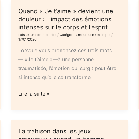
Quand « Je t’aime » devient une
douleur : L’impact des émotions
intenses sur le corps et l’esprit
Laisser un commentaire
/
Catégorie amoureuse : exemple
/
17/01/2026
Lorsque vous prononcez ces trois mots
— »Je t’aime »—à une personne
traumatisée, l’émotion qui surgit peut être
si intense qu’elle se transforme
Quand
Lire la suite »
« Je
t’aime »
devient
une
La trahison dans les jeux
douleur