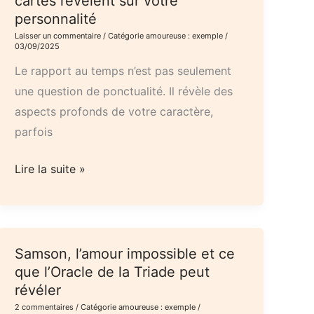
cartes révèlent sur votre
personnalité
Laisser un commentaire
/
Catégorie amoureuse : exemple
/
03/09/2025
Le rapport au temps n’est pas seulement
une question de ponctualité. Il révèle des
aspects profonds de votre caractère,
parfois
Rapport
Lire la suite »
au
temps
:
ce
Samson, l’amour impossible et ce
que
que l’Oracle de la Triade peut
révéler
vos
2 commentaires
/
Catégorie amoureuse : exemple
/
cartes