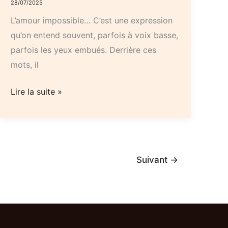
28/07/2025
révèlent
L’amour impossible… C’est une expression
sur
qu’on entend souvent, parfois à voix basse,
votre
parfois les yeux embués. Derrière ces
personnalité
mots, il
Samson,
Lire la suite »
l’amour
impossible
et
ce
Suivant
→
que
l’Oracle
de
la
Triade