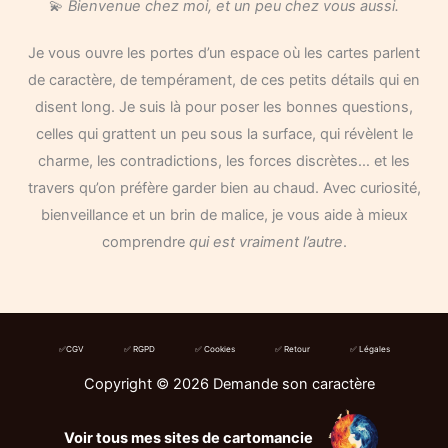
💫
Bienvenue chez moi, et un peu chez vous aussi.
Je vous ouvre les portes d’un espace où les cartes parlent
de caractère, de tempérament, de ces petits détails qui en
disent long. Je suis là pour poser les bonnes questions,
celles qui grattent un peu sous la surface, qui révèlent le
charme, les contradictions, les forces discrètes… et les
travers qu’on préfère garder bien au chaud. Avec curiosité,
bienveillance et un brin de malice, je vous aide à mieux
comprendre
qui est vraiment l’autre
.
✅CGV
✅ RGPD
✅ Cookies
✅ Retour
✅ Légales
Copyright © 2026 Demande son caractère
Voir tous mes sites de cartomancie